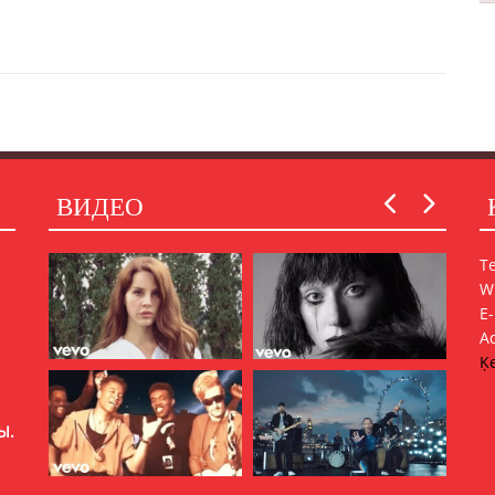
ВИДЕО
Т
W
E
A
Ķe
Ы.
ШЬ