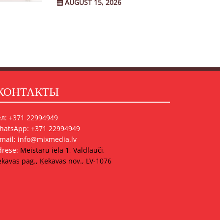
AUGUST 15, 2026
КОНТАКТЫ
ел: +371 22994949
hatsApp: +371 22994949
-mail: info@mixmedia.lv
drese:
Meistaru iela 1, Valdlauči,
kavas pag., Ķekavas nov., LV-1076