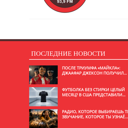
ПОСЛЕДНИЕ НОВОСТИ
ПОСЛЕ ТРИУМФА «МАЙКЛА»:
ДЖААФАР ДЖЕКСОН ПОЛУЧИЛ
РОЛЬ В НОВОМ ФИЛЬМЕ С
УИЛЛОМ СМИТОМ
ФУТБОЛКА БЕЗ СТИРКИ ЦЕЛЫЙ
МЕСЯЦ? В США ПРЕДСТАВИЛИ
НЕОБЫЧНУЮ РАЗРАБОТКУ
РАДИО, КОТОРОЕ ВЫБИРАЕШЬ Т
ЗВУЧАНИЕ, КОТОРОЕ ТЫ УЗНАЁ
С ПЕРВОЙ СЕКУНДЫ