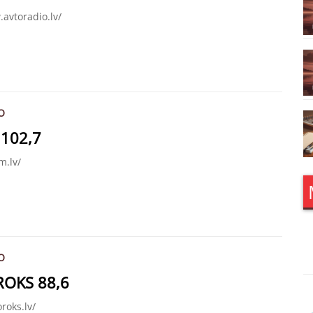
.avtoradio.lv/
O
 102,7
m.lv/
O
ROKS 88,6
oroks.lv/