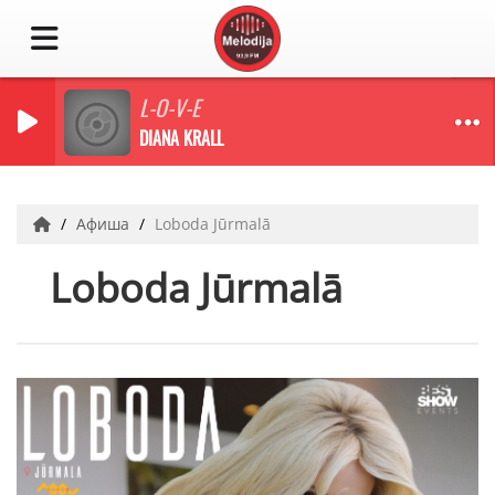
L-O-V-E
DIANA KRALL
Афиша
Loboda Jūrmalā
Loboda Jūrmalā