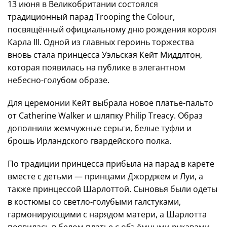
13 июня в Великобритании состоялся
традиционный парад Trooping the Colour,
посвящённый официальному дню рождения короля
Карла III. Одной из главных героинь торжества
вновь стала принцесса Уэльская Кейт Миддлтон,
которая появилась на публике в элегантном
небесно-голубом образе.
Для церемонии Кейт выбрала новое платье-пальто
от Catherine Walker и шляпку Philip Treacy. Образ
дополнили жемчужные серьги, белые туфли и
брошь Ирландского гвардейского полка.
По традиции принцесса прибыла на парад в карете
вместе с детьми — принцами Джорджем и Луи, а
также принцессой Шарлоттой. Сыновья были одеты
в костюмы со светло-голубыми галстуками,
гармонирующими с нарядом матери, а Шарлотта
появилась в белом платье с объёмными рукавами.