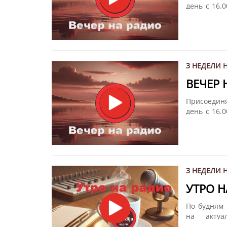
день с 16.
том, что п
мире. Подв
"Вечер на
вам весь м
3 НЕДЕЛИ 
ВЕЧЕР
Присоедин
день с 16.
том, что п
мире. Подв
"Вечер на
вам весь м
3 НЕДЕЛИ 
УТРО 
По будням 
на акту
Мелодия".