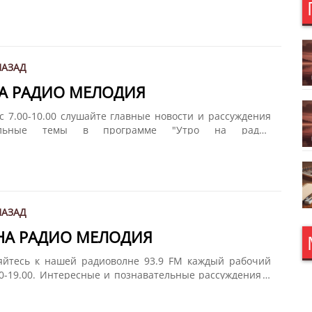
сте с Олегом Пека. Дайте нам 15 минут, и мы подарим
ир!
НАЗАД
НА РАДИО МЕЛОДИЯ
с 7.00-10.00 слушайте главные новости и рассуждения
альные темы в программе "Утро на радио
Разговоры о политике, спорте, искусстве и многом
сте с Олегом Пека. Дайте нам 15 минут, и мы подарим
ир!
НАЗАД
 НА РАДИО МЕЛОДИЯ
яйтесь к нашей радиоволне 93.9 FM каждый рабочий
00-19.00. Интересные и познавательные рассуждения о
роизошло за день не только в Латвии, но и во всем
едение итогов дня вместе с Олегом Пека в программе