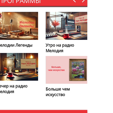
ПРОГРАММЫ
тро на радио
Кулинарная
елодия
энциклопедия
ольше чем
Избранные
скусство
удовольствия