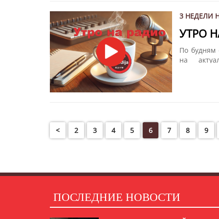
3 НЕДЕЛИ 
УТРО 
По будням 
на акту
Мелодия".
другом вме
вам весь м
<
2
3
4
5
6
7
8
9
ПОСЛЕДНИЕ НОВОСТИ