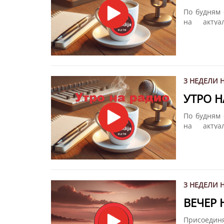
По будням 
на акту
Мелодия".
другом вме
вам весь м
3 НЕДЕЛИ 
УТРО 
По будням 
на акту
Мелодия".
другом вме
вам весь м
3 НЕДЕЛИ 
ВЕЧЕР
Присоедин