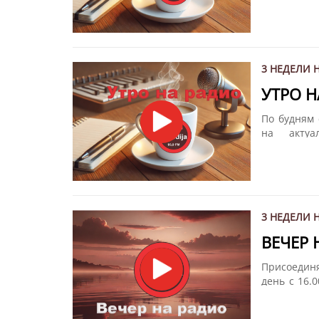
другом вме
вам весь м
3 НЕДЕЛИ 
УТРО 
По будням 
на акту
Мелодия".
другом вме
вам весь м
3 НЕДЕЛИ 
ВЕЧЕР
Присоедин
день с 16.
том, что п
мире. Подв