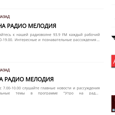
 радио Мелодия". Дайте нам 15 минут, и мы подарим
ир.
НАЗАД
 НА РАДИО МЕЛОДИЯ
яйтесь к нашей радиоволне 93.9 FM каждый рабочий
00-19.00. Интересные и познавательные рассуждения о
роизошло за день не только в Латвии, но и во всем
едение итогов дня вместе с Олегом Пека в программе
 радио Мелодия". Дайте нам 15 минут, и мы подарим
ир.
НАЗАД
НА РАДИО МЕЛОДИЯ
с 7.00-10.00 слушайте главные новости и рассуждения
альные темы в программе "Утро на радио
Разговоры о политике, спорте, искусстве и многом
сте с Олегом Пека. Дайте нам 15 минут, и мы подарим
ир!