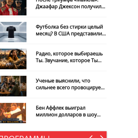
Джаафар Джексон получил
роль в новом фильме с
Уиллом Смитом
Футболка без стирки целый
месяц? В США представили
необычную разработку
Радио, которое выбираешь
Ты. Звучание, которое Ты
узнаёшь с первой секунды
Ученые выяснили, что
сильнее всего провоцирует
интернет-зависимость
Бен Аффлек выиграл
миллион долларов в шоу
«Кто хочет стать
миллионером?» и
пожертвовал весь приз