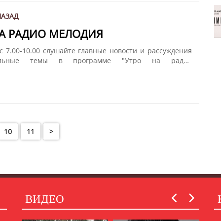
НАЗАД
НА РАДИО МЕЛОДИЯ
с 7.00-10.00 слушайте главные новости и рассуждения
альные темы в программе "Утро на радио
Разговоры о политике, спорте, искусстве и многом
сте с Олегом Пека. Дайте нам 15 минут, и мы подарим
ир!
10
11
>
ВИДЕО