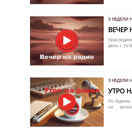
"Вечер на
вам весь м
3 НЕДЕЛИ 
ВЕЧЕР
Присоедин
день с 16.
том, что п
мире. Подв
"Вечер на
вам весь м
3 НЕДЕЛИ 
УТРО 
По будням 
на акту
Мелодия".
другом вме
вам весь м