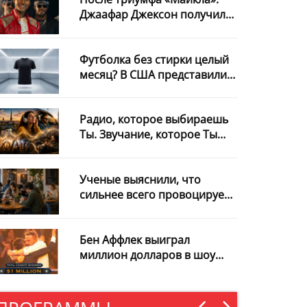
Джаафар Джексон получил
роль в новом фильме с
Уиллом Смитом
Футболка без стирки целый
месяц? В США представили
необычную разработку
Радио, которое выбираешь
Ты. Звучание, которое Ты
узнаёшь с первой секунды
Ученые выяснили, что
сильнее всего провоцирует
интернет-зависимость
Бен Аффлек выиграл
миллион долларов в шоу
«Кто хочет стать
миллионером?» и
пожертвовал весь приз