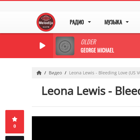
РАДИО
МУЗЫКА
OLDER
GEORGE MICHAEL
Видео
Leona Lewis - Bleeding Love (US Ve
Leona Lewis - Bleed
0