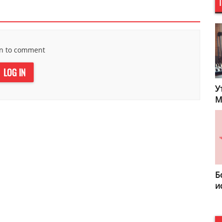
in to comment
LOG IN
Мелодии Легенды
У
М
Вечер на радио
Б
Мелодия
и