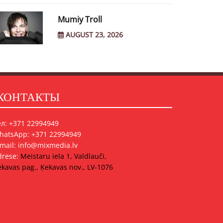
Mumiy Troll
AUGUST 23, 2026
КОНТАКТЫ
ел: +371 22994949
hatsApp: +371 22994949
-mail: info@mixmedia.lv
drese:
Meistaru iela 1, Valdlauči,
kavas pag., Ķekavas nov., LV-1076