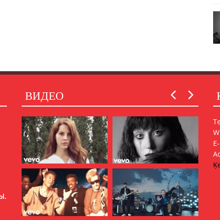
ВИДЕО
Т
W
E
A
Ķe
Ы.
ШЬ