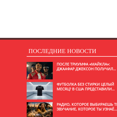
ПОСЛЕДНИЕ НОВОСТИ
ПОСЛЕ ТРИУМФА «МАЙКЛА»:
ДЖААФАР ДЖЕКСОН ПОЛУЧИЛ
РОЛЬ В НОВОМ ФИЛЬМЕ С
УИЛЛОМ СМИТОМ
ФУТБОЛКА БЕЗ СТИРКИ ЦЕЛЫЙ
МЕСЯЦ? В США ПРЕДСТАВИЛИ
НЕОБЫЧНУЮ РАЗРАБОТКУ
РАДИО, КОТОРОЕ ВЫБИРАЕШЬ Т
ЗВУЧАНИЕ, КОТОРОЕ ТЫ УЗНАЁ
С ПЕРВОЙ СЕКУНДЫ