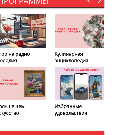
ПРОГРАММЫ
тро на радио
Кулинарная
елодия
энциклопедия
ольше чем
Избранные
скусство
удовольствия